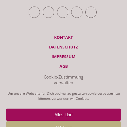
TWITTER
FACEBOOK
YOUTUBE
VIMEO
RSS FEED
KONTAKT
DATENSCHUTZ
IMPRESSUM
AGB
Cookie-Zustimmung
verwalten
© ZEITRAUM 2026 | STUDIO - LIEBSCHWITZER STR. 119, 07551
GERA | GEMACHT AM MAC MIT WORDPRESS UND GANZ VIEL
LIEBE
Um unsere Webseite für Dich optimal zu gestalten sowie verbessern zu
können, verwenden wir Cookies.
Alles klar!
zeitRaum