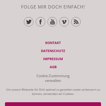
FOLGE MIR DOCH EINFACH!
TWITTER
FACEBOOK
YOUTUBE
VIMEO
RSS FEED
KONTAKT
DATENSCHUTZ
IMPRESSUM
AGB
Cookie-Zustimmung
verwalten
© ZEITRAUM 2026 | STUDIO - LIEBSCHWITZER STR. 119, 07551
GERA | GEMACHT AM MAC MIT WORDPRESS UND GANZ VIEL
LIEBE
Um unsere Webseite für Dich optimal zu gestalten sowie verbessern zu
können, verwenden wir Cookies.