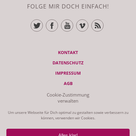
FOLGE MIR DOCH EINFACH!
TWITTER
FACEBOOK
YOUTUBE
VIMEO
RSS FEED
KONTAKT
DATENSCHUTZ
IMPRESSUM
AGB
Cookie-Zustimmung
verwalten
© ZEITRAUM 2026 | STUDIO - LIEBSCHWITZER STR. 119, 07551
GERA | GEMACHT AM MAC MIT WORDPRESS UND GANZ VIEL
LIEBE
Um unsere Webseite für Dich optimal zu gestalten sowie verbessern zu
können, verwenden wir Cookies.
Alles klar!