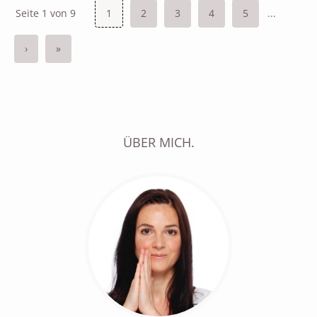
Seite 1 von 9
1
2
3
4
5
...
›
»
ÜBER MICH.