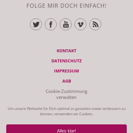
FOLGE MIR DOCH EINFACH!
TWITTER
FACEBOOK
YOUTUBE
VIMEO
RSS FEED
KONTAKT
DATENSCHUTZ
IMPRESSUM
AGB
Cookie-Zustimmung
verwalten
© ZEITRAUM 2026 | STUDIO - LIEBSCHWITZER STR. 119, 07551
GERA | GEMACHT AM MAC MIT WORDPRESS UND GANZ VIEL
LIEBE
Um unsere Webseite für Dich optimal zu gestalten sowie verbessern zu
können, verwenden wir Cookies.
Alles klar!