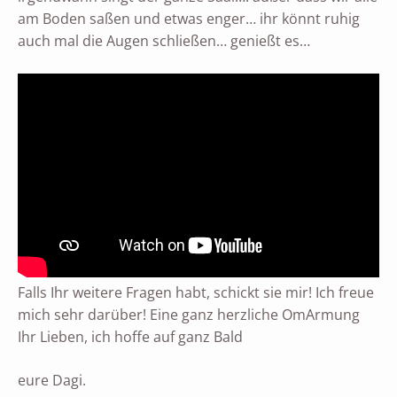
am Boden saßen und etwas enger… ihr könnt ruhig
auch mal die Augen schließen… genießt es…
Falls Ihr weitere Fragen habt, schickt sie mir! Ich freue
mich sehr darüber! Eine ganz herzliche OmArmung
Ihr Lieben, ich hoffe auf ganz Bald
eure Dagi.