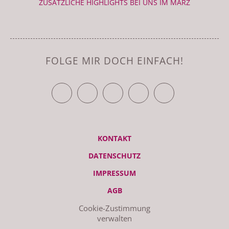
ZUSÄTZLICHE HIGHLIGHTS BEI UNS IM MÄRZ
FOLGE MIR DOCH EINFACH!
TWITTER
FACEBOOK
YOUTUBE
VIMEO
RSS FEED
KONTAKT
DATENSCHUTZ
IMPRESSUM
AGB
Cookie-Zustimmung
verwalten
© ZEITRAUM 2026 | STUDIO - LIEBSCHWITZER STR. 119, 07551
GERA | GEMACHT AM MAC MIT WORDPRESS UND GANZ VIEL