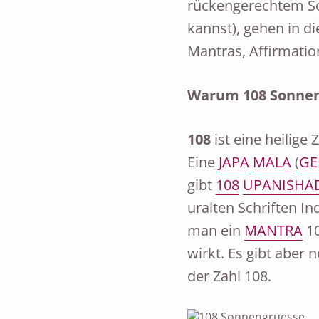
rückengerechtem So
kannst), gehen in di
Mantras, Affirmatio
Warum 108 Sonne
108
ist eine heilige
Eine
JAPA
MALA
(
GE
gibt
108
UPANISHA
uralten Schriften I
man ein
MANTRA
10
wirkt. Es gibt aber 
der Zahl 108.