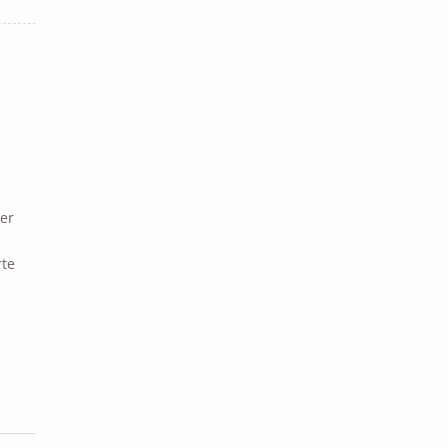
er
rte