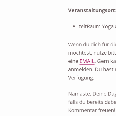
Veranstaltungsort
zeitRaum Yoga &
Wenn du dich für d
möch­test, nutze bit
eine
EMAIL
. Gern ka
an­mel­den. Du hast 
Verfügung.
Na­maste. Deine Dagi
falls du bereits dab
Kommentar freuen!