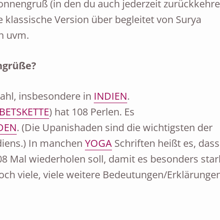
nnengruß (in den du auch jederzeit zurückkehr
e klassische Version über begleitet von Surya
n uvm.
ngrüße?
 Zahl, insbesondere in
INDIEN
.
BETSKETTE
) hat 108 Perlen. Es
DEN
. (Die Upanishaden sind die wichtigsten der
ndiens.) In manchen
YOGA
Schriften heißt es, dass
8 Mal wiederholen soll, damit es besonders star
noch viele, viele weitere Bedeutungen/Erklärunge