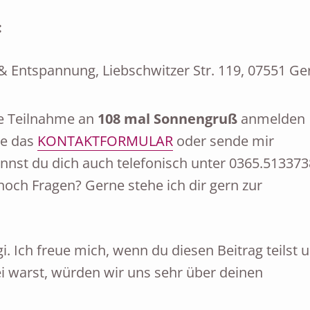
:
 Entspannung, Liebschwitzer Str. 119, 07551 Ge
ie Teilnahme an
108 mal Sonnengruß
an­mel­den
te das
KON­TAKT­FOR­MU­LAR
oder sende mir
nnst du dich auch te­le­fo­nisch un­ter 0365.51337
noch Fra­gen? Gerne stehe ich dir gern zur
. Ich freue mich, wenn du diesen Beitrag teilst 
ei warst, würden wir uns sehr über deinen