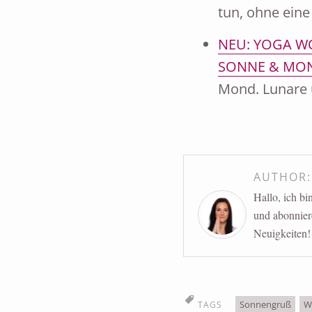
tun, ohne ein
NEU: YOGA WO
SONNE & MO
Mond. Lunare 
AUTHOR
Hallo, ich b
und abonnier
Neuigkeiten!
Sonnengruß
W
TAGS