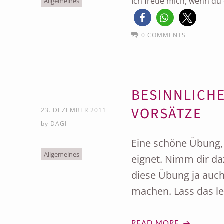
Ich freue mich, wenn du d
Allgemeines
0 COMMENTS
BESINNLICHE
VORSÄTZE
23. DEZEMBER 2011
by
DAGI
Eine schöne Übung, 
Allgemeines
eignet. Nimm dir dazu
diese Übung ja auc
machen. Lass das let
READ MORE