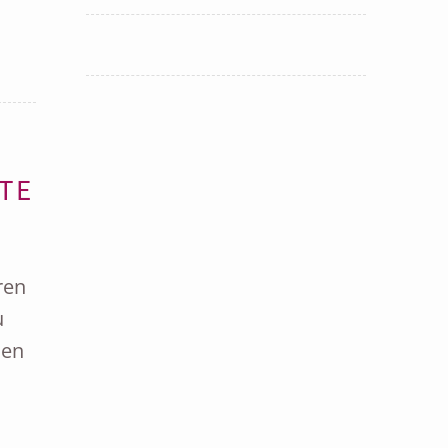
TE
ren
u
men