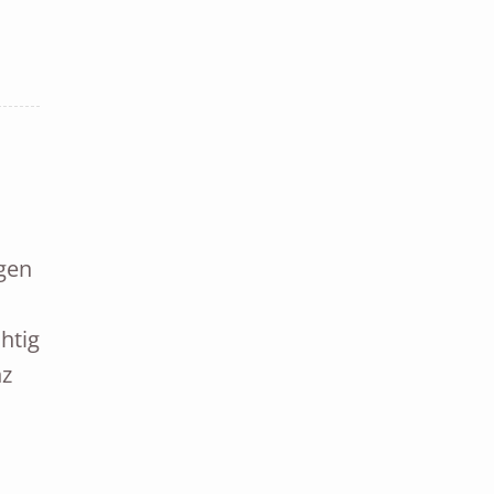
gen
htig
nz