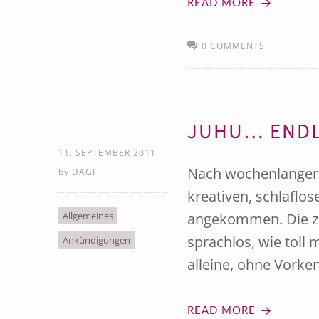
READ MORE
0 COMMENTS
JUHU… ENDLI
11. SEPTEMBER 2011
Nach wochenlanger A
by
DAGI
kreativen, schlaflos
Allgemeines
angekommen. Die ze
sprachlos, wie toll
Ankündigungen
alleine, ohne Vorken
READ MORE