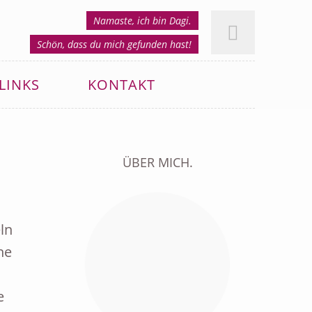
Namaste, ich bin Dagi.
Schön, dass du mich gefunden hast!
LINKS
KONTAKT
ÜBER MICH.
ln
ne
e