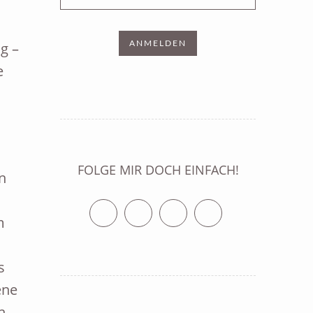
g –
e
FOLGE MIR DOCH EINFACH!
n
Twitter
Facebook
Vimeo
RSS Feed
m
s
ene
n