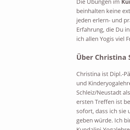
Die Übungen im
Ku
beinhalten keine e
jeden erlern- und pr
Erfahrung, die Du i
ich allen Yogis viel 
Über Christina 
Christina ist Dipl.-
und Kinderyogalehrer
Schleiz/Neustadt al
ersten Treffen ist 
sofort, dass ich si
geben würde. Ich bin
Kundalini-Yogalehre