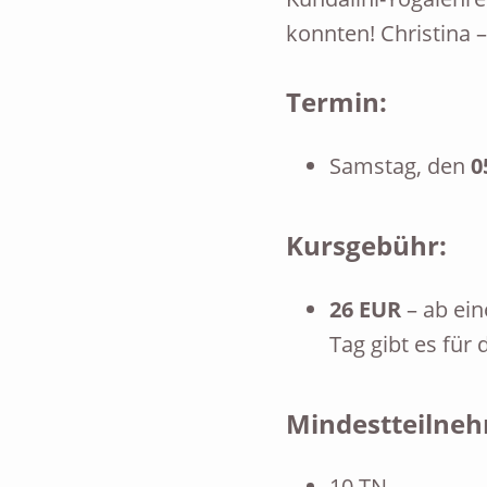
konnten! Christina –
Termin:
Samstag, den
0
Kursgebühr:
26 EUR
– ab ei
Tag gibt es fü
Mindestteilneh
10 TN