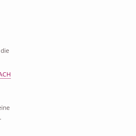
 die
NACH
eine
…