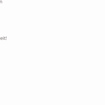
on
eit!