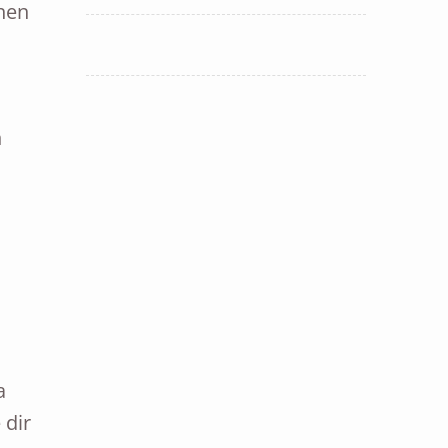
hen
n
a
 dir