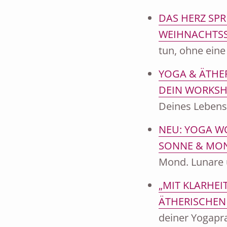
DAS HERZ SPR
WEIHNACHTSS
tun, ohne ein
YOGA & ÄTHER
DEIN WORKS
Deines Lebens
NEU: YOGA WO
SONNE & MO
Mond. Lunare 
„MIT KLARHEI
ÄTHERISCHEN
deiner Yogapra