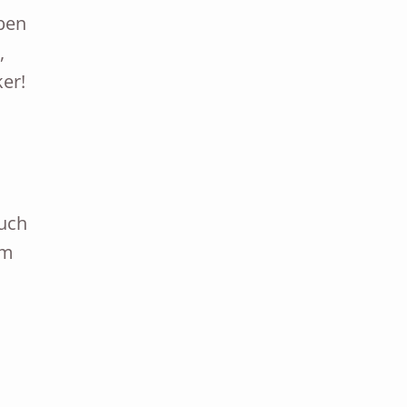
ben
,
er!
auch
im