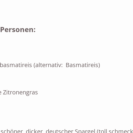
 Personen:
nbasmatireis (alternativ: Basmatireis)
ge Zitronengras
, schöner, dicker, deutscher Spargel (toll schmeck