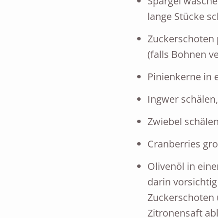
Spargel wasche
lange Stücke sc
Zuckerschoten 
(falls Bohnen v
Pinienkerne in e
Ingwer schälen,
Zwiebel schälen
Cranberries gr
Olivenöl in ein
darin vorsichti
Zuckerschoten 
Zitronensaft a