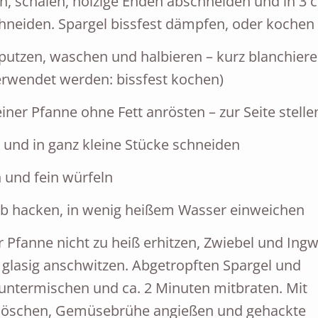
n, schälen, holzige Enden abschneiden und in 3 
hneiden. Spargel bissfest dämpfen, oder kochen
putzen, waschen und halbieren – kurz blanchier
erwendet werden: bissfest kochen)
iner Pfanne ohne Fett anrösten – zur Seite stelle
 und in ganz kleine Stücke schneiden
 und fein würfeln
ob hacken, in wenig heißem Wasser einweichen
er Pfanne nicht zu heiß erhitzen, Zwiebel und Ing
g glasig anschwitzen. Abgetropften Spargel und
untermischen und ca. 2 Minuten mitbraten. Mit
blöschen, Gemüsebrühe angießen und gehackte