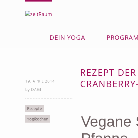
DEIN YOGA
PROGRA
REZEPT DER
CRANBERRY
19. APRIL 2014
by
DAGI
Rezepte
Vegane 
Yogikochen