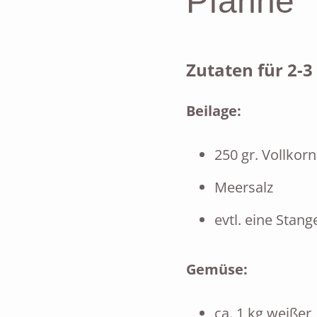
Pfanne
Zutaten für 2-3
Beilage:
250 gr. Vollkor
Meersalz
evtl. eine Stan
Gemüse:
ca. 1 kg weißer