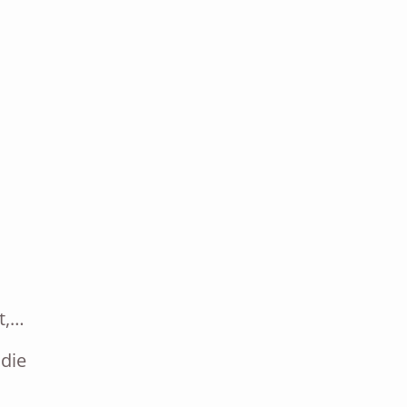
t,…
 die