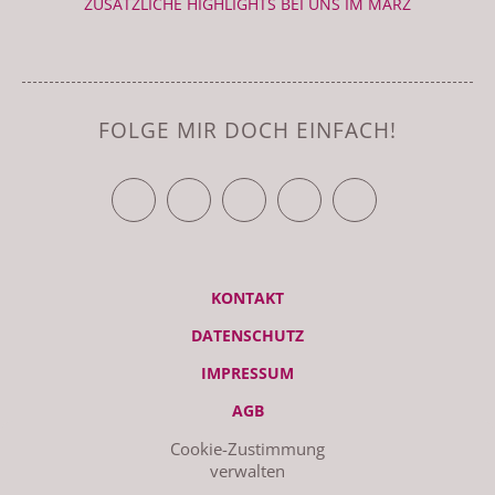
ZUSÄTZLICHE HIGHLIGHTS BEI UNS IM MÄRZ
FOLGE MIR DOCH EINFACH!
TWITTER
FACEBOOK
YOUTUBE
VIMEO
RSS FEED
KONTAKT
DATENSCHUTZ
IMPRESSUM
AGB
Cookie-Zustimmung
verwalten
© ZEITRAUM 2026 | STUDIO - LIEBSCHWITZER STR. 119, 07551
GERA | GEMACHT AM MAC MIT WORDPRESS UND GANZ VIEL