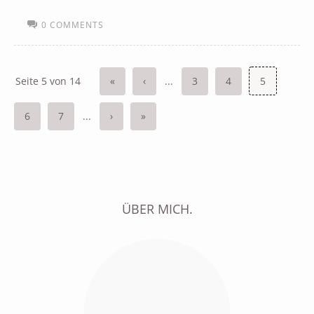
0 COMMENTS
Seite 5 von 14
«
‹
...
3
4
5
6
7
...
›
»
ÜBER MICH.