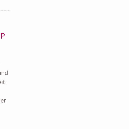
OP
e
und
it
er