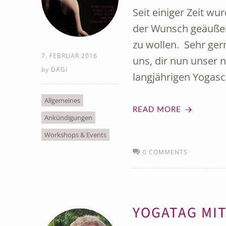
Seit einiger Zeit w
der Wunsch geäußer
zu wollen. Sehr ge
7. FEBRUAR 2016
uns, dir nun unser
by
DAGI
langjährigen Yogasc
Allgemeines
READ MORE
Ankündigungen
Workshops & Events
0 COMMENTS
YOGATAG MIT