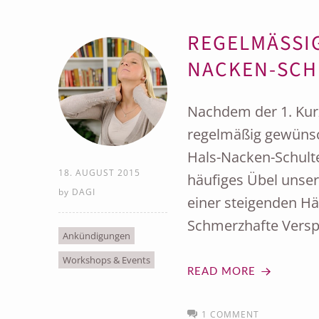
REGELMÄSSI
ACKEN-SCHU
Nachdem der 1. Kurz
regelmäßig gewünsc
Hals-Nacken-Schulte
18. AUGUST 2015
häufiges Übel unse
by
DAGI
einer steigenden Hä
Schmerzhafte Vers
Ankündigungen
Workshops & Events
READ MORE
1 COMMENT