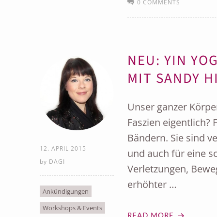
0 COMMENTS
NEU: YIN YO
MIT SANDY H
Unser ganzer Körper
Faszien eigentlich?
Bändern. Sie sind v
12. APRIL 2015
und auch für eine s
by
DAGI
Verletzungen, Bew
erhöhter …
Ankündigungen
Workshops & Events
READ MORE